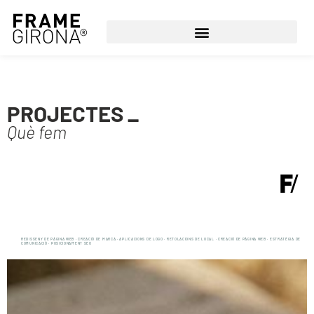
PROJECTES _
Què fem
REDISSENY DE PÀGINA WEB · CREACIÓ DE MARCA · APLICACIONS DE LOGO · RETOLACIONS DE LOCAL · CREACIÓ DE PÀGINA WEB · ESTRATÈGIA DE
COMUNICACIÓ · POSICIONAMENT SEO