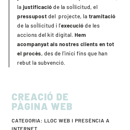
la
justificació
de la sol·licitud, el
pressupost
del projecte, la
tramitació
de la sol·licitud i l’
execució
de les
accions del kit digital.
Hem
acompanyat als nostres clients en tot
el procès
, des de l’inici fins que han
rebut la subvenció.
CREACIÓ DE
PÀGINA WEB
CATEGORIA: LLOC WEB I PRESÈNCIA A
INTERNET