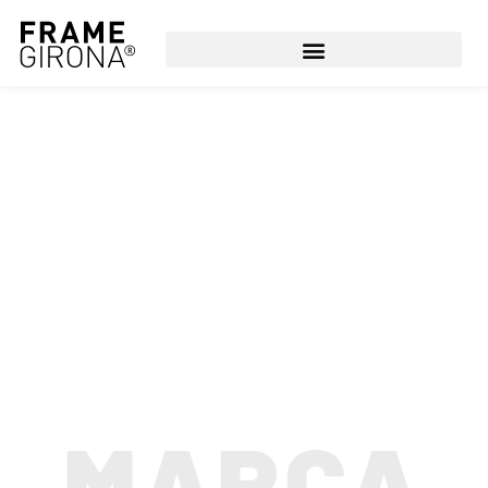
LA TEVA MARCA,
ÚNICA
LOGO, DISSENY GRÀFIC,
PAPERERIA, CATÀLEGS,
PACKAGING, IMATGE DE MARCA
MARCA