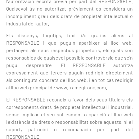
l’autorització escrita prèvia per part del RESPONSABLE.
Qualsevol ús no autoritzat prèviament es considera un
incompliment greu dels drets de propietat intel·lectual o
industrial de l’autor.
Els dissenys, logotips, text i/o gràfics aliens al
RESPONSABLE i que puguin aparèixer al lloc web,
pertanyen als seus respectius propietaris, els quals són
responsables de qualsevol possible controvèrsia que se’n
pugui desprendre. El RESPONSABLE autoritza
expressament que tercers puguin redirigir directament
als continguts concrets del lloc web, i en tot cas redirigir
al lloc web principal de www.framegirona.com.
El RESPONSABLE reconeix a favor dels seus titulars els
corresponents drets de propietat intel·lectual i industrial,
sense implicar el seu sol esment o aparició al lloc web
l’existència de drets o responsabilitat sobre aquests, ni el
suport, patrocini o recomanació per part del
RESPONSABLE.