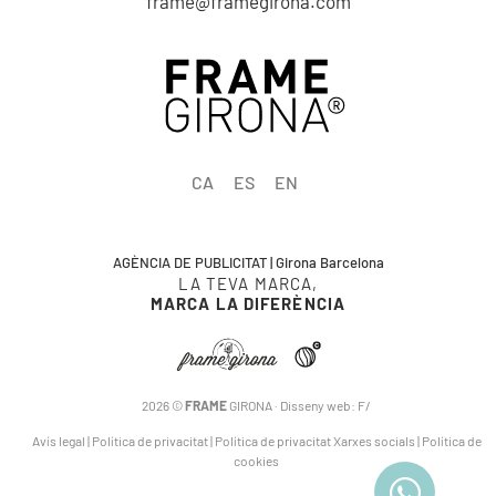
frame@framegirona.com
CA
ES
EN
AGÈNCIA DE PUBLICITAT | Girona Barcelona
LA TEVA MARCA,
MARCA LA DIFERÈNCIA
2026 ©
FRAME
GIRONA · Disseny web:
F/
Avís legal
|
Política de privacitat
|
Política de privacitat Xarxes socials
|
Política de
cookies