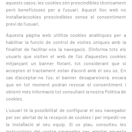
aquests casos, les cookies són prescindibles tècnicament
però beneficioses per a l’usuari. Aquest lloc web no
instal·laràcookies prescindibles sense el consentiment
previ de l’usuari.
Aquesta pàgina web utilitza cookies analítiques per a
habilitar la funció de control de visites úniques amb la
finalitat de facilitar-vos la navegació. S’informa tots els
usuaris que visiten el web de l’ús d’aquestes cookies
mitjançant un banner flotant, tot considerant que si
accepten el tractament estan d’acord amb el seu ús. En
cas d’acceptar-ne l’ús, el banner desapareixerà, encara
que en tot moment podran revocar el consentiment i
obtenir més informació tot consultant la nostra Política de
cookies.
L’usuari té la possibilitat de configurar el seu navegador
per ser alertat de la recepció de cookies i per impedir-ne
la instal·lació al seu equip. Si us plau, consulteu les
instruccions del vostre navegador per ampliar aquesta