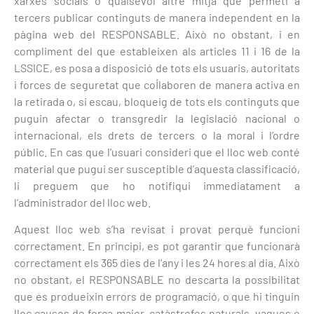
xarxes socials o qualsevol altre mitjà que permeti a
tercers publicar continguts de manera independent en la
pàgina web del RESPONSABLE. Això no obstant, i en
compliment del que estableixen als articles 11 i 16 de la
LSSICE, es posa a disposició de tots els usuaris, autoritats
i forces de seguretat que col·laboren de manera activa en
la retirada o, si escau, bloqueig de tots els continguts que
puguin afectar o transgredir la legislació nacional o
internacional, els drets de tercers o la moral i l’ordre
públic. En cas que l’usuari consideri que el lloc web conté
material que pugui ser susceptible d’aquesta classificació,
li preguem que ho notifiqui immediatament a
l’administrador del lloc web.
Aquest lloc web s’ha revisat i provat perquè funcioni
correctament. En principi, es pot garantir que funcionarà
correctament els 365 dies de l’any i les 24 hores al dia. Això
no obstant, el RESPONSABLE no descarta la possibilitat
que es produeixin errors de programació, o que hi tinguin
lloc causes de força major, catàstrofes naturals, vagues o