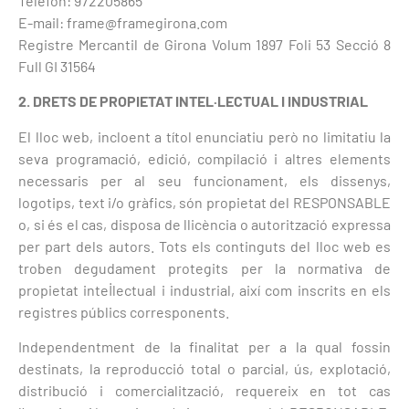
Telèfon: 972205865
E-mail: frame@framegirona.com
Registre Mercantil de Girona Volum 1897 Foli 53 Secció 8
Full GI 31564
2. DRETS DE PROPIETAT INTEL·LECTUAL I INDUSTRIAL
El lloc web, incloent a títol enunciatiu però no limitatiu la
seva programació, edició, compilació i altres elements
necessaris per al seu funcionament, els dissenys,
logotips, text i/o gràfics, són propietat del RESPONSABLE
o, si és el cas, disposa de llicència o autorització expressa
per part dels autors. Tots els continguts del lloc web es
troben degudament protegits per la normativa de
propietat intel·lectual i industrial, així com inscrits en els
registres públics corresponents.
Independentment de la finalitat per a la qual fossin
destinats, la reproducció total o parcial, ús, explotació,
distribució i comercialització, requereix en tot cas