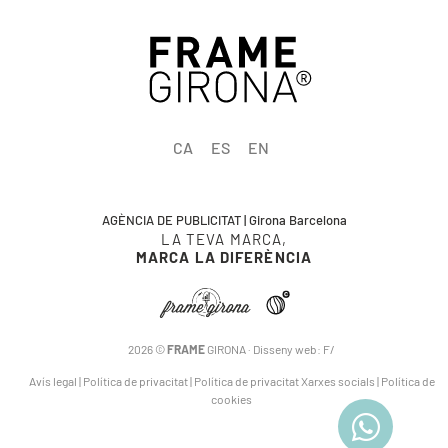
CA
ES
EN
AGÈNCIA DE PUBLICITAT | Girona Barcelona
LA TEVA MARCA,
MARCA LA DIFERÈNCIA
2026 ©
FRAME
GIRONA · Disseny web:
F/
Avís legal
|
Política de privacitat
|
Política de privacitat Xarxes socials
|
Política de
cookies