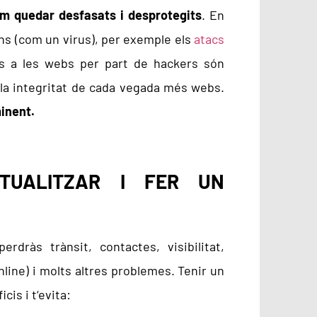
m quedar desfasats i desprotegits
. En
rns (com un virus), per exemple els
atacs
s a les webs per part de hackers són
 la integritat de cada vegada més webs.
minent.
TUALITZAR I FER UN
dràs trànsit, contactes, visibilitat,
line) i molts altres problemes. Tenir un
cis i t‘evita: