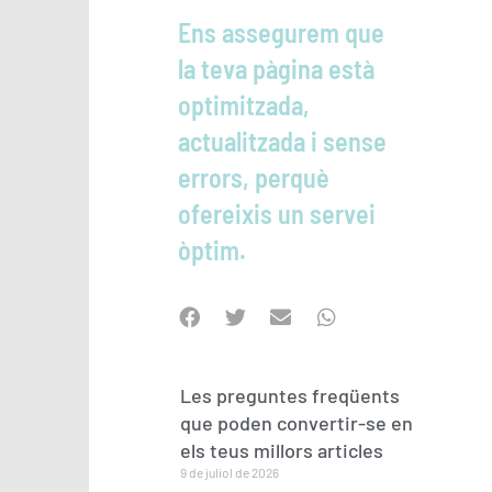
Ens assegurem que
la teva pàgina està
optimitzada,
actualitzada i sense
errors, perquè
ofereixis un servei
òptim.
Les preguntes freqüents
que poden convertir-se en
els teus millors articles
9 de juliol de 2026