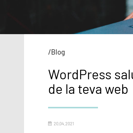
/Blog
WordPress salu
de la teva web
20.04.2021