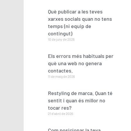
Què publicar a les teves
xarxes socials quan no tens
temps (ni equip de
contingut)
10 de juny de 2026
Els errors més habituals per
què una web no genera
contactes.
11 de maig de 2026
Restyling de marca. Quan té
sentit i quan és millor no
tocar res?
21 d'abril de 2026
Com posicionar la teva