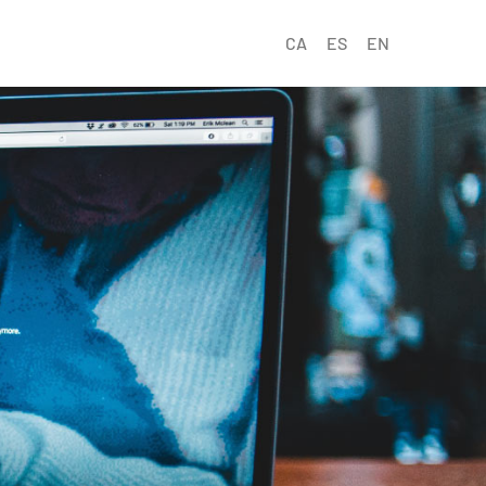
CA
ES
EN