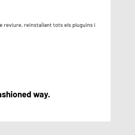
reviure, reinstal·lant tots els pluguins i
ashioned way.