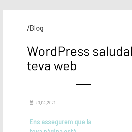
/Blog
WordPress saludabl
teva web
20.04.2021
Ens assegurem que la
teva pàgina està