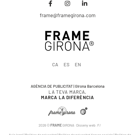
frame@framegirona.com
CA
ES
EN
AGÈNCIA DE PUBLICITAT | Girona Barcelona
LA TEVA MARCA,
MARCA LA DIFERÈNCIA
2026 ©
FRAME
GIRONA · Disseny web:
F/
Avís legal
|
Política de privacitat
|
Política de privacitat Xarxes socials
|
Política de