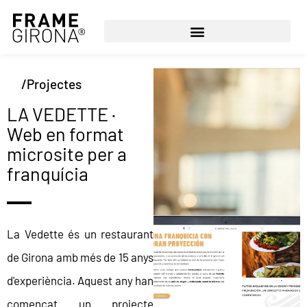
/Projectes
LA VEDETTE ·
Web en format
microsite per a
franquícia
La Vedette és un restaurant
de Girona amb més de 15 anys
d'experiència. Aquest any han
començat un projecte