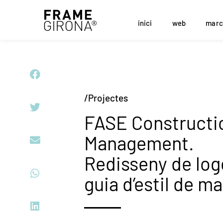
inici
web
marc
/Projectes
FASE Constructi
Management.
Redisseny de log
guia d’estil de m