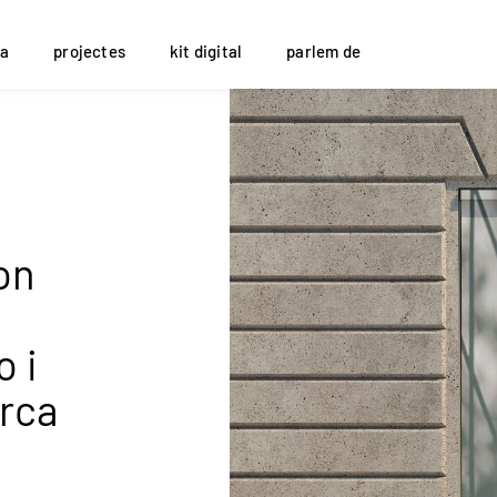
a
projectes
kit digital
parlem de
on
o i
arca