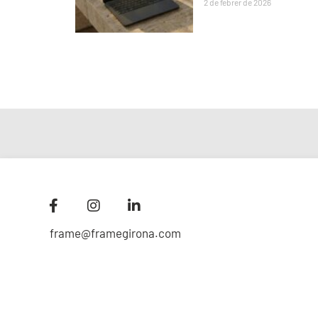
2 de febrer de 2026
frame@framegirona.com