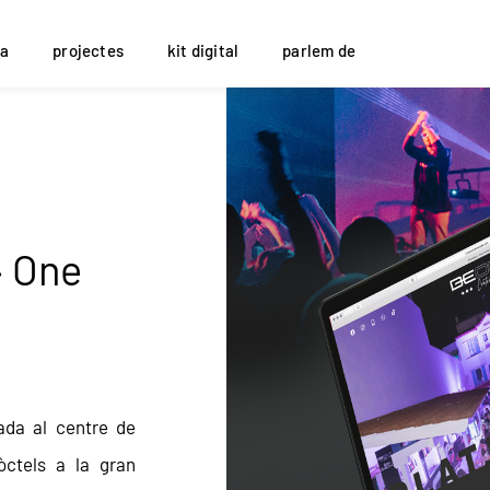
a
projectes
kit digital
parlem de
 One
ada al centre de
òctels a la gran