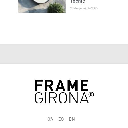
Tècnic
22 de gener de 2026
CA
ES
EN