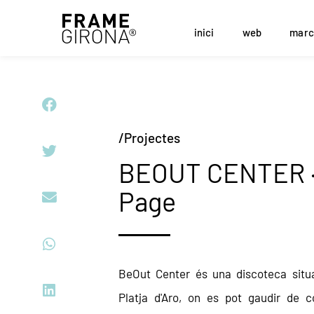
inici
web
marc
/Projectes
BEOUT CENTER ·
Page
BeOut Center és una discoteca situ
Platja d'Aro, on es pot gaudir de c