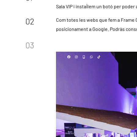
Sala VIP i instal·lem un botó per poder 
02
Com totes les webs que fem a Frame Gi
posicionament a Google. Podràs consul
03