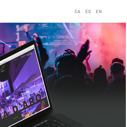
CA
ES
EN