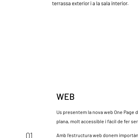
terrassa exterior i a la sala interior.
WEB
Us presentem la nova web One Page 
plana, molt accessible i fàcil de fer ser
01
Amb l’estructura web donem importància