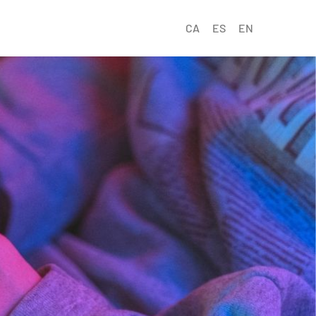
CA
ES
EN