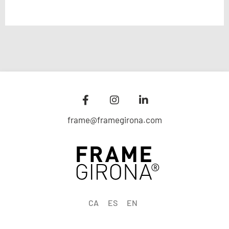
frame@framegirona.com
CA
ES
EN