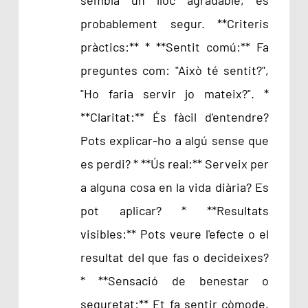
probablement segur. **Criteris
pràctics:** * **Sentit comú:** Fa
preguntes com: "Això té sentit?",
"Ho faria servir jo mateix?". *
**Claritat:** És fàcil d'entendre?
Pots explicar-ho a algú sense que
es perdi? * **Ús real:** Serveix per
a alguna cosa en la vida diària? Es
pot aplicar? * **Resultats
visibles:** Pots veure l'efecte o el
resultat del que fas o decideixes?
* **Sensació de benestar o
seguretat:** Et fa sentir còmode,