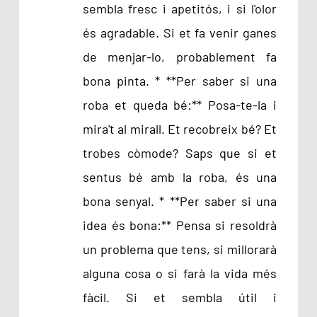
sembla fresc i apetitós, i si l'olor
és agradable. Si et fa venir ganes
de menjar-lo, probablement fa
bona pinta. * **Per saber si una
roba et queda bé:** Posa-te-la i
mira't al mirall. Et recobreix bé? Et
trobes còmode? Saps que si et
sentus bé amb la roba, és una
bona senyal. * **Per saber si una
idea és bona:** Pensa si resoldrà
un problema que tens, si millorarà
alguna cosa o si farà la vida més
fàcil. Si et sembla útil i