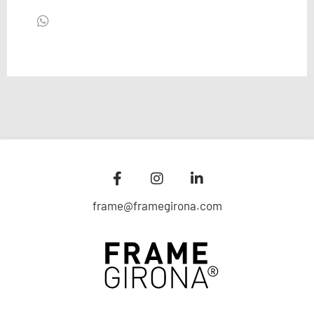
frame@framegirona.com