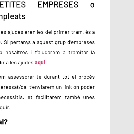
ETITES EMPRESES o
mpleats
es ajudes eren les del primer tram, és a
. Si pertanys a aquest grup d’empreses
nosaltres i t’ajudarem a tramitar la
dir a les ajudes
aquí
.
em assessorar-te durant tot el procés
nteressat/da, t’enviarem un link on poder
necessitis, et facilitarem també unes
guir.
al?