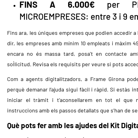
FINS A 6.000€
per P
MICROEMPRESES: entre 3 i 9 e
Fins ara, les úniques empreses que podien accedir a l
dir, les empreses amb mínim 10 empleats i màxim 49
encara no és massa tard, posa’t en contacte amb 
sol·licitud. Revisa els requisits per veure si pots acce
Com a agents digitalitzadors, a Frame Girona pod
perquè demanar l’ajuda sigui fàcil i ràpid. Si estàs i
iniciar el tràmit i t’aconsellarem en tot el que 
instruccions amb els passos detallats que s’han de se
Què pots fer amb les ajudes del Kit Digit