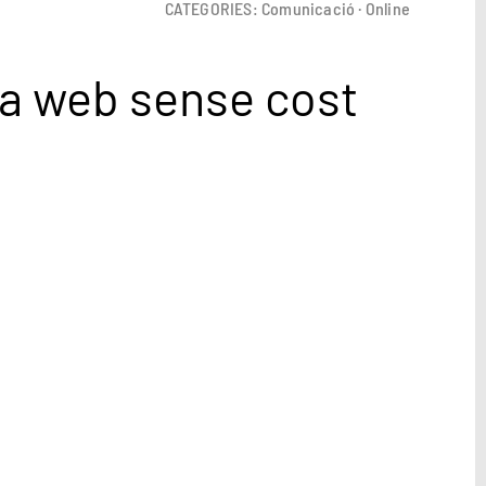
CATEGORIES:
Comunicació
·
Online
ina web sense cost