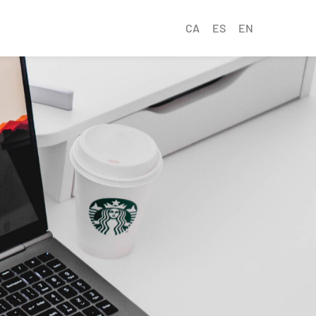
CA
ES
EN