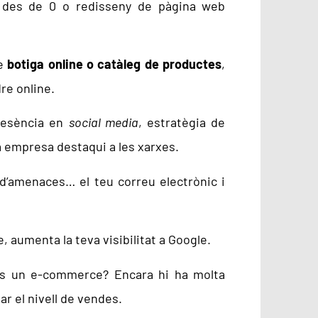
 des de 0 o redisseny de pàgina web
de
botiga online o catàleg de productes
,
re online.
resència en
social media
, estratègia de
 empresa destaqui a les xarxes.
 d’amenaces… el teu correu electrònic i
 aumenta la teva visibilitat a Google.
ns un e-commerce? Encara hi ha molta
r el nivell de vendes.