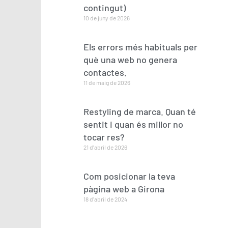
contingut)
10 de juny de 2026
Els errors més habituals per
què una web no genera
contactes.
11 de maig de 2026
Restyling de marca. Quan té
sentit i quan és millor no
tocar res?
21 d'abril de 2026
Com posicionar la teva
pàgina web a Girona
18 d'abril de 2024