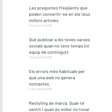
Les preguntes freqüents que
poden convertir-se en els teus
millors articles
9 de juliol de 2026
Què publicar a les teves xarxes
socials quan no tens temps (ni
equip de contingut)
10 de juny de 2026
Els errors més habituals per
què una web no genera
contactes.
11 de maig de 2026
Restyling de marca. Quan té
sentit i quan és millor no tocar