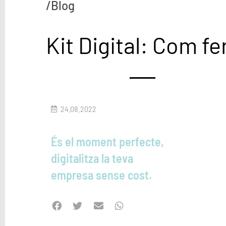
/Blog
Kit Digital: Com f
24.08.2022
És el moment perfecte,
digitalitza la teva
empresa sense cost.